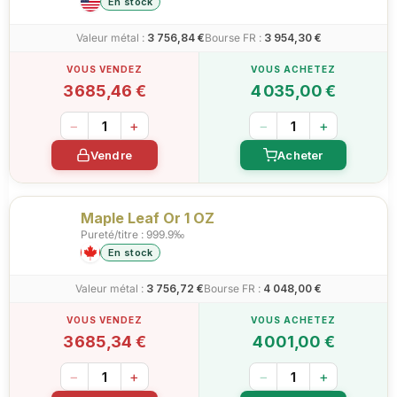
En stock
Valeur métal :
3 756,84 €
Bourse FR :
3 954,30 €
3 685,46 €
4 035,00 €
−
+
−
+
Vendre
Acheter
Maple Leaf Or 1 OZ
Pureté/titre : 999.9‰
En stock
Valeur métal :
3 756,72 €
Bourse FR :
4 048,00 €
3 685,34 €
4 001,00 €
−
+
−
+