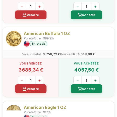
−
+
−
+
Vendre
Acheter
American Buffalo 1 OZ
Pureté/titre : 999.9‰
En stock
Valeur métal :
3 756,72 €
Bourse FR :
4 048,00 €
3 685,34 €
4 057,50 €
−
+
−
+
Vendre
Acheter
American Eagle 1 OZ
Pureté/titre : 917‰