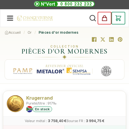
Accueil
Or
Pièces d'or modernes
COLLECTION
PIÈCES D'OR MODERNES
REVENDEUR OFFICIEL
Krugerrand
Pureté/titre : 917‰
En stock
Valeur métal :
3 758,40 €
Bourse FR :
3 994,75 €