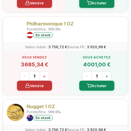
Vendre
Acheter
Philharmonique 1 OZ
Pureté/titre : 999.9‰
En stock
Valeur métal :
3 756,72 €
Bourse FR :
3 920,98 €
3 685,34 €
4 001,00 €
−
+
−
+
Vendre
Acheter
Nugget 1 OZ
Pureté/titre : 999.9‰
En stock
Valeur métal :
3 756,72 €
Bourse FR :
3 920,98 €