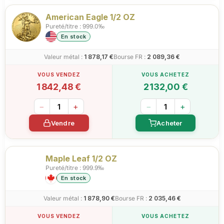
American Eagle 1/2 OZ
Pureté/titre : 999.0‰
En stock
Valeur métal :
1 878,17 €
Bourse FR :
2 089,36 €
1 842,48 €
2 132,00 €
−
+
−
+
Vendre
Acheter
Maple Leaf 1/2 OZ
Pureté/titre : 999.9‰
En stock
Valeur métal :
1 878,90 €
Bourse FR :
2 035,46 €