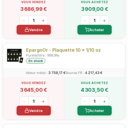
3 686,99 €
3 909,00 €
−
+
−
+
Vendre
Acheter
EpargnOr - Plaquette 10 x 1/10 oz
Pureté/titre : 999.9‰
En stock
Valeur métal :
3 758,17 €
Bourse FR :
4 217,43 €
3 645,00 €
4 303,50 €
−
+
−
+
Vendre
Acheter