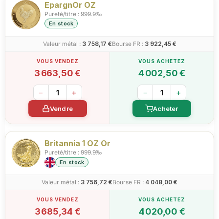
EpargnOr OZ
Pureté/titre : 999.9‰
En stock
Valeur métal :
3 758,17 €
Bourse FR :
3 922,45 €
3 663,50 €
4 002,50 €
−
+
−
+
Vendre
Acheter
Britannia 1 OZ Or
Pureté/titre : 999.9‰
En stock
Valeur métal :
3 756,72 €
Bourse FR :
4 048,00 €
3 685,34 €
4 020,00 €