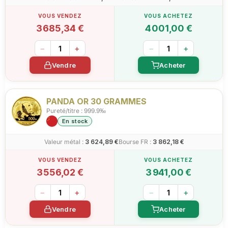
3 685,34 €
4 001,00 €
−
+
−
+
Vendre
Acheter
PANDA OR 30 GRAMMES
Pureté/titre : 999.9‰
En stock
Valeur métal :
3 624,89 €
Bourse FR :
3 862,18 €
3 556,02 €
3 941,00 €
−
+
−
+
Vendre
Acheter