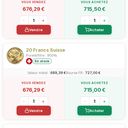
676,29 €
715,50 €
−
+
−
+
Vendre
Acheter
20 Francs Suisse
Pureté/titre : 900‰
En stock
Valeur métal :
689,39 €
Bourse FR :
727,00 €
676,29 €
715,00 €
−
+
−
+
Vendre
Acheter