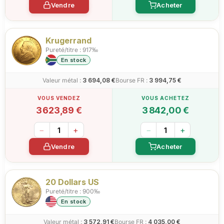
Vendre
Acheter
Krugerrand
Pureté/titre : 917‰
En stock
Valeur métal :
3 694,08 €
Bourse FR :
3 994,75 €
3 623,89 €
3 842,00 €
−
+
−
+
Vendre
Acheter
20 Dollars US
Pureté/titre : 900‰
En stock
Valeur métal :
3 572,91 €
Bourse FR :
4 035,00 €