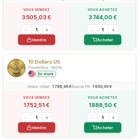
3 505,03 €
3 744,00 €
−
+
−
+
Vendre
Acheter
10 Dollars US
Pureté/titre : 900‰
En stock
Valeur métal :
1 786,46 €
Bourse FR :
1 930,00 €
1 752,51 €
1 888,50 €
−
+
−
+
Vendre
Acheter