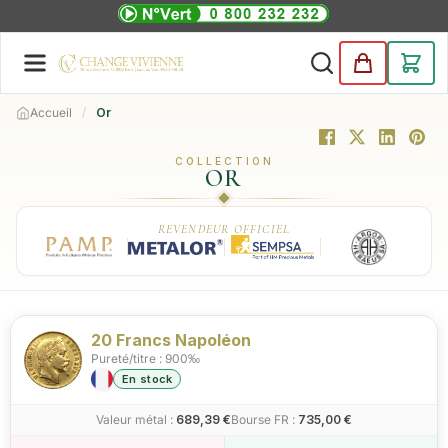
Accueil
Or
COLLECTION
OR
REVENDEUR OFFICIEL
20 Francs Napoléon
Pureté/titre : 900‰
En stock
Valeur métal :
689,39 €
Bourse FR :
735,00 €