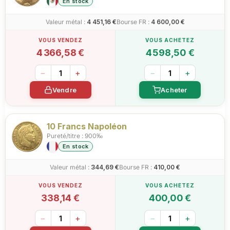
En stock
Valeur métal :
4 451,16 €
Bourse FR :
4 600,00 €
4 366,58 €
4 598,50 €
−
+
−
+
Vendre
Acheter
10 Francs Napoléon
Pureté/titre : 900‰
En stock
Valeur métal :
344,69 €
Bourse FR :
410,00 €
338,14 €
400,00 €
−
+
−
+