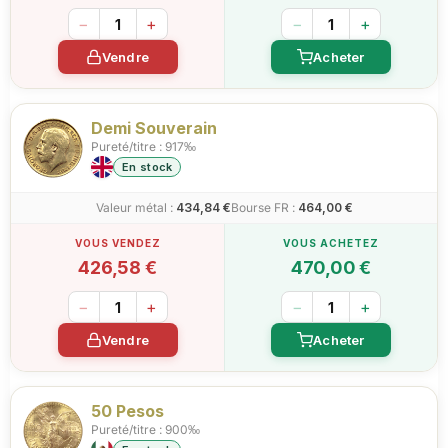
−
+
−
+
Vendre
Acheter
Demi Souverain
Pureté/titre : 917‰
En stock
Valeur métal :
434,84 €
Bourse FR :
464,00 €
426,58 €
470,00 €
−
+
−
+
Vendre
Acheter
50 Pesos
Pureté/titre : 900‰