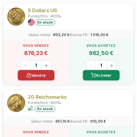
5 Dollars US
Pureté/titre : 900‰
En stock
Valeur métal :
893,20 €
Bourse FR :
1 016,00 €
876,23 €
982,50 €
−
+
−
+
Vendre
Acheter
20 Reichsmarks
Pureté/titre : 900‰
En stock
Valeur métal :
851,10 €
Bourse FR :
910,00 €