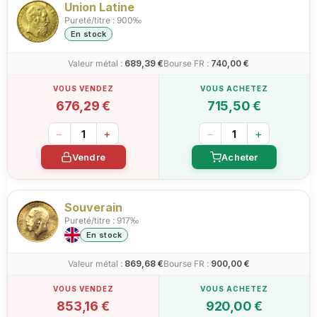
Union Latine
Pureté/titre : 900‰
En stock
Valeur métal :
689,39 €
Bourse FR :
740,00 €
676,29 €
715,50 €
−
+
−
+
Vendre
Acheter
Souverain
Pureté/titre : 917‰
En stock
Valeur métal :
869,68 €
Bourse FR :
900,00 €
853,16 €
920,00 €