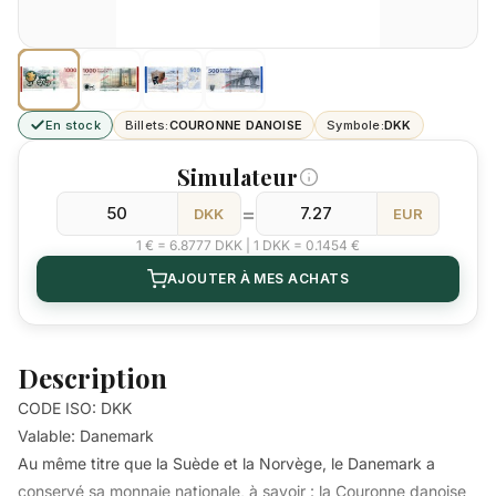
En stock
Billets:
COURONNE DANOISE
Symbole:
DKK
Simulateur
=
DKK
EUR
1 € = 6.8777 DKK | 1 DKK = 0.1454 €
AJOUTER À MES ACHATS
Description
CODE ISO: DKK
Valable: Danemark
Au même titre que la Suède et la Norvège, le Danemark a
conservé sa monnaie nationale, à savoir : la Couronne danoise