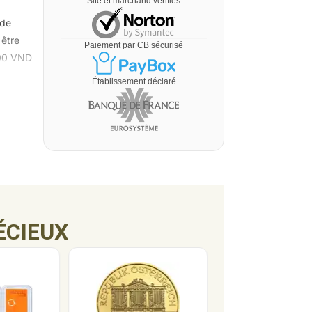
Site et marchand vérifiés
 de
 être
Paiement par CB sécurisé
500 VND
Établissement déclaré
ÉCIEUX