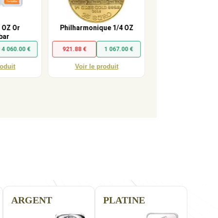
1 OZ Or
Philharmonique 1/4 OZ
Souverain
bar
4 060.00 €
921.88 €
1 067.00 €
868.51 €
93
roduit
Voir le produit
Voir le produi
ARGENT
PLATINE