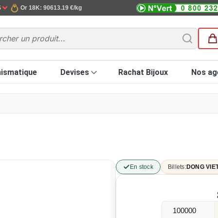
$
Or 18K: 90613.19 €/kg
ismatique
Devises
Rachat Bijoux
Nos ag
En stock
Billets:
DONG VIE