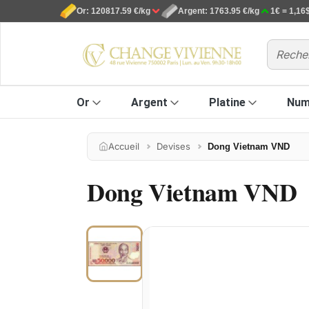
Or: 120817.59 €/kg
Argent: 1763.95 €/kg
1€ = 1,16
Or
Argent
Platine
Num
Accueil
Devises
Dong Vietnam VND
Dong Vietnam VND