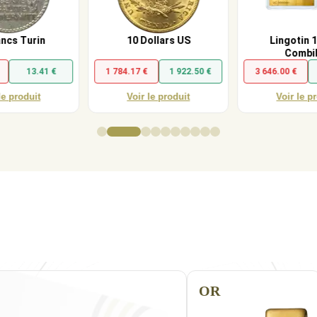
ancs Turin
10 Dollars US
Lingotin 
Combi
13.41 €
1 784.17 €
1 922.50 €
3 646.00 €
le produit
Voir le produit
Voir le p
OR