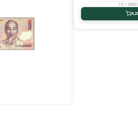
1 € = 2665
AJ