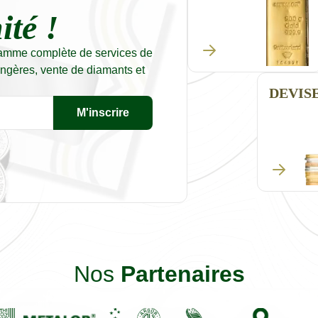
té !
amme complète de services de
ngères, vente de diamants et
DEVIS
M'inscrire
Nos
Partenaires