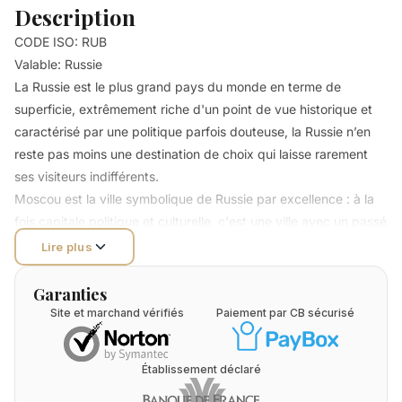
Description
CODE ISO: RUB
Valable: Russie
La Russie est le plus grand pays du monde en terme de
superficie, extrêmement riche d'un point de vue historique et
caractérisé par une politique parfois douteuse, la Russie n’en
reste pas moins une destination de choix qui laisse rarement
ses visiteurs indifférents.
Moscou est la ville symbolique de Russie par excellence : à la
fois capitale politique et culturelle, c'est une ville avec un passé
hors du commun renfermant des lieux devenus aujourd'hui
Lire plus
mythiques tels que la Place Rouge et le Kremlin ou encore le
musée Maïakovski. Saint-Pétersbourg est considérée comme la
Garanties
deuxième destination incontournable après Moscou. La ville
Site et marchand vérifiés
Paiement par CB sécurisé
regorge de musées dont celui de l'Ermitage mais aussi de
palais et de cathédrales remontant à l’époque des Tsars voire
Établissement déclaré
avant. D’autres lieux légendaires ne demandent qu‘à être
découverts comme la forteresse Pierre et Paul ou la