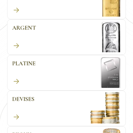
des
Yuans
dans vos bagages.
ARGENT
PLATINE
DEVISES