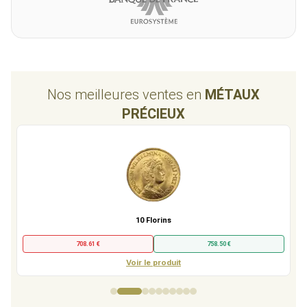
perspective Nevski.
Du point de vue du budget, l'hébergement reste le principal
foyer de dépense : se loger à Moscou représente un coût deux
fois plus important que les tarifs pratiqués dans le reste du
Nos meilleures ventes en
MÉTAUX
pays dont Saint-Pétersbourg. A l'hôtel, comptez au moins 70
PRÉCIEUX
euros, soit 4 600 Roubles pour une chambre double à Saint-
Pétersbourg, tandis qu’à Moscou, il vous en coûtera environ
200 euros soit 13 000 Roubles. Une alternative intéressante à
l'hôtel est la location d'appartements, une solution de plus en
plus répandue à Moscou. Il s'agit souvent de studios offrant de
bonnes prestations en termes de qualité et de confort,
accessibles à partir de 60 euros la nuit soit 4 000 Roubles. En
10 Florins
contrepartie, la nourriture et les restaurants sont beaucoup plus
708.61 €
758.50 €
abordables (comptez 15 euros par repas, soit 1 000 Roubles),
Voir le produit
vous aurez l'occasion de goûter à de nombreuses spécialités.