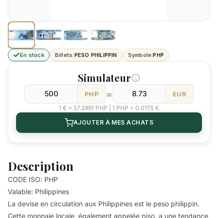
En stock
Billets:
PESO PHILIPPIN
Symbole:
PHP
Simulateur
=
PHP
EUR
1 € = 57.2991 PHP | 1 PHP = 0.0175 €
AJOUTER À MES ACHATS
Description
CODE ISO: PHP
Valable: Philippines
La devise en circulation aux Philippines est le peso philippin.
Cette monnaie locale, également appelée piso, a une tendance