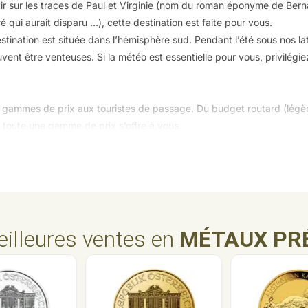
ir sur les traces de Paul et Virginie (nom du roman éponyme de Bern
 qui aurait disparu …), cette destination est faite pour vous.
stination est située dans l’hémisphère sud. Pendant l’été sous nos la
euvent être venteuses. Si la météo est essentielle pour vous, privilégi
 les gammes de prix aux touristes de passage. Du budget routard (lég
, toute une gamme de prix s’offre à vous.
iques et protégées sur la côte ouest et le panorama des champs de c
eur des terres est simplement magnifique.
 désireuse de bien recevoir les étrangers de passage.
spécialités mauriciennes (bol renversé, rhums arrangés, langoustes …
tre vous.
illeures ventes en
MÉTAUX PR
z choisi le vol de nuit direct d’Air France ou d’Air Mauritius (les deu
ire est de 3 heures en hiver et de 2 heures en été. Le nouvel aéropo
 août 2013. Construit par une entreprise chinoise, cette nouvelle a
quipe Français et de l’ADP. Il peut désormais accueillir l’A380. Il rap