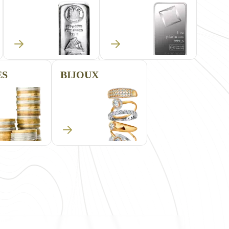
rez
ement. Si
ES
BIJOUX
 vous
 et pas
ce pour