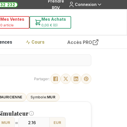
Prendre
Connexion
RDV
Mes Ventes
Mes Achats
0 article
0,00 € (0)
ences
Cours
Accès PRO
Partager:
MAURICIENNE
Symbole:
MUR
Simulateur
=
MUR
EUR