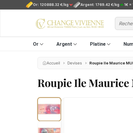
Or: 120888.32 €/kg
Argent: 1769.42 €/kg
1€ = 
Or
Argent
Platine
Num
Accueil
Devises
Roupie Ile Maurice MU
Roupie Ile Mauric