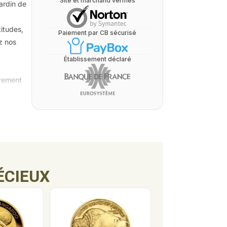
Site et marchand vérifiés
ardin de
titudes,
Paiement par CB sécurisé
ez nos
Établissement déclaré
èrement
anne à
) aux
ÉCIEUX
x
rt Sir
érogare
pelle la