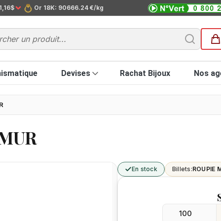
1,16$
Or 18K: 90666.24 €/kg
ismatique
Devises
Rachat Bijoux
Nos ag
R
e MUR
En stock
Billets:
ROUPIE 