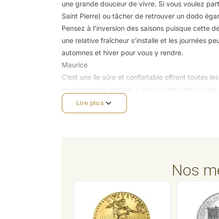
une grande douceur de vivre. Si vous voulez part
Saint Pierre) ou tâcher de retrouver un dodo égaré
Pensez à l’inversion des saisons puisque cette de
une relative fraîcheur s’installe et les journées p
automnes et hiver pour vous y rendre.
Maurice
C’est une île sûre et confortable offrant toutes
embourgeoisé, certes) à celui du touriste fortuné
Le relief peu accidenté offre des plages magnif
Lire plus
sucre ondulant sous la caresse du vent à l’intéri
La population métissée se montre accueillante et
La cuisine propose tous les styles de plats, des 
plats occidentaux pour les moins téméraires d’en
Arrivée à l’aéroport
Nos me
Vous devriez débarquer frais et dispos si vous ave
compagnies sont en partenariat. Le décalage hora
Seewosagur Ramgoolan (SRR) a été inauguré le 30
flambant neuve a été bâtie sous le contrôle d’une é