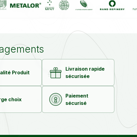
agements
Livraison rapide
alité Produit
sécurisée
Paiement
rge choix
sécurisé