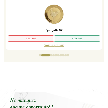
EpargnOr OZ
3 662.00 €
4 000.50 €
Voir le produit
Ne manquez
aucune opportunité !