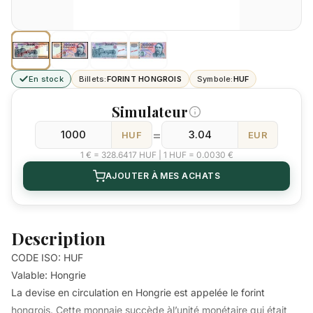
En stock
Billets:
FORINT HONGROIS
Symbole:
HUF
Simulateur
=
HUF
EUR
1 € = 328.6417 HUF | 1 HUF = 0.0030 €
AJOUTER À MES ACHATS
Description
CODE ISO: HUF
Valable: Hongrie
La devise en circulation en Hongrie est appelée le forint
hongrois. Cette monnaie succède àl’unité monétaire qui était