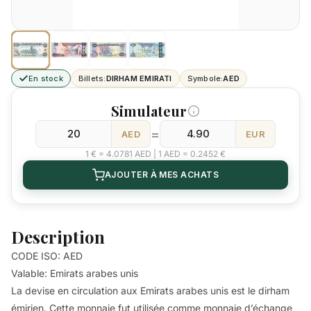
En stock
Billets:
DIRHAM EMIRATI
Symbole:
AED
Simulateur
=
AED
EUR
1 € = 4.0781 AED | 1 AED = 0.2452 €
AJOUTER À MES ACHATS
Description
CODE ISO: AED
Valable: Emirats arabes unis
La devise en circulation aux Emirats arabes unis est le dirham
émirien. Cette monnaie fut utilisée comme monnaie d’échange